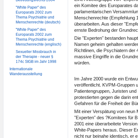
Betreuungsrechts 2004
ein Komitee des Europarates da
"White Paper" des
parlamentarischen Versammlun
Europarats 2002 zum
Thema Psychiatrie und
Menschenrechte (Empfehlung 1
Menschenrechte (deutsch)
überarbeiten. Aus dieser "Empfe
"White Paper" des
ernste Bedrohung der Grundrec
Europarats 2002 zum
Die "Experten" bestanden haupt
Thema Psychiatrie und
Namen geheim gehalten werden.
Menschenrechte (englisch)
Richtlinen, die Psychiatern der
Sexueller Missbrauch in
massive Eingriffe in die Grund
der Therapie - neuer §
174c StGB im Jahr 1998
würden.
Internationale
Wanderausstellung
Im Jahre 2000 wurde ein Entwu
veröffentlicht. KVPM-Gruppen 
Patientengruppen, Juristen un
protestierten gegen die darin e
Gefahren für die Freiheit der Bü
Mit einer Verspätung von neun 
"Experten" des ?Komitees für 
2001 eine überarbeitete Version
White-Papers heraus. Dieser En
nicht nur beinahe identisch, er e