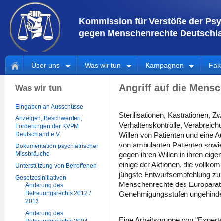
Kommission für Verstöße der Psy
gegen Menschenrechte Deutschla
Über uns
Was wir tun
Kampagnen
Fak
Angriff auf die Mens
Was wir tun
Eingaben an Ausschüsse
Sterilisationen, Kastrationen, 
Anzeigen, Beschwerden,
Verhaltenskontrolle, Verabreic
Forderungen der KVPM
Deutschland e.V.
Willen von Patienten und eine
von ambulanten Patienten sowi
Dokumentation psychiatrischer
Missbräuche
gegen ihren Willen in ihren eige
einige der Aktionen, die vollk
Unterstützung von Betroffenen
jüngste Entwurfsempfehlung z
Gesetzesinitiativen
Menschenrechte des Europarate
Änderung des
Betreuungsrechts 2012 /
Genehmigungsstufen ungehinder
2013
Änderung des
Eine Arbeitsgruppe von "Expert