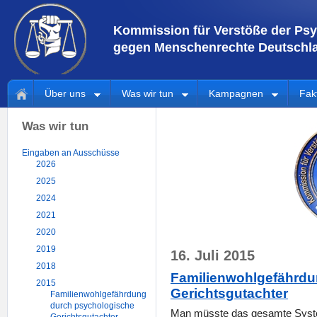
Kommission für Verstöße der Psy
gegen Menschenrechte Deutschla
Über uns
Was wir tun
Kampagnen
Fak
Was wir tun
Eingaben an Ausschüsse
2026
2025
2024
2021
2020
2019
16. Juli 2015
2018
Familienwohlgefährdu
2015
Gerichtsgutachter
Familienwohlgefährdung
durch psychologische
Man müsste das gesamte Syste