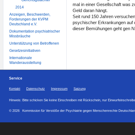
Gerichtsgutachter
mal in einer Gesellschaft was 
2014
Geld daran hängt.
Anzeigen, Beschwerden,
Seit rund 150 Jahren versuche
Forderungen der KVPM
psychischer Erkrankungen auf
Deutschland e.V.
dieser Bemühungen geht gen Nu
Dokumentation psychiatrischer
Missbräuche
Unterstützung von Betroffenen
Gesetzesinitiativen
Internationale
Wanderausstellung
Service
Kontakt
Datenschutz
Impressum
Satzung
Hinweis: Bitte schicken Sie keine Einschreiben mit Rückschein, nur Einwurfeinschreib
© 2026 Kommission für Verstöße der Psychiatrie gegen Menschenrechte Deutschlan