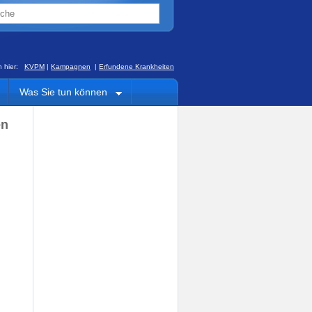
ch hier:
KVPM
|
Kampagnen
|
Erfundene Krankheiten
Was Sie tun können
en