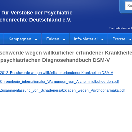
für Verstöße der Psychiatrie
henrechte Deutschland e.V.
Sie befinden si
Kampagnen
Fakten
Info-Material
Presse
schwerde wegen willkürlicher erfundener Krankheit
 psychiatrischen Diagnosehandbuch DSM-V
2012: Beschwerde wegen willkürlicher erfundener Krankheiten DSM-V
Chronologie_internationaler_Warnungen_von_Arzneimittelbehoerden.pdf
Zusammenfassung_von_Schadenersatzklagen_wegen_Psychopharmaka.pdf