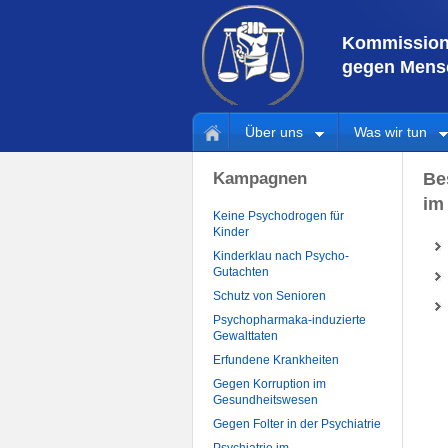
Kommission 
gegen Mensc
Über uns
Was wir tun
Kampagnen
Be
im
Keine Psychodrogen für
Kinder
Kinderklau nach Psycho-
Gutachten
Schutz von Senioren
Psychopharmaka-induzierte
Gewalttaten
Erfundene Krankheiten
Gegen Korruption im
Gesundheitswesen
Gegen Folter in der Psychiatrie