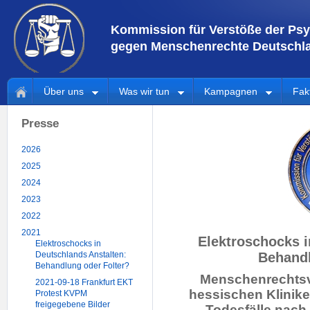
Kommission für Verstöße der Psy
gegen Menschenrechte Deutschla
Über uns
Was wir tun
Kampagnen
Fak
Presse
2026
2025
2024
2023
2022
2021
Elektroschocks i
Elektroschocks in
Behandl
Deutschlands Anstalten:
Behandlung oder Folter?
Menschenrechtsve
2021-09-18 Frankfurt EKT
hessischen Klinik
Protest KVPM
freigegebene Bilder
Todesfälle nach