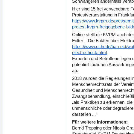
Schwangeren andernfalls verabr
Hier sind 15 frei verwendbare 
Protestveranstaltung in Frankfu
https://www.kvpm.de/pressemitt
protest-kvpm-freigegebene-bild
Online stellt die KVPM auch de
Folter – Die Fakten über Elektr
https://www.cchr.de/ban-ect/wat
electroshock.html
Experten und Betroffene legen 
potentiell tödlichen Auswirkunge
ab.
2018 wurden die Regierungen in
Menschenrechtsrats der Vereint
Gesundheit und Menschenrechte
Zwangsbehandlung, einschließli
„als Praktiken zu erkennen, die
unmenschliche oder degradiere
darstellen ...“
Für weitere Informationen:
Bernd Trepping oder Nicola Cr
Sprecher(in) KVPM Deutschlan