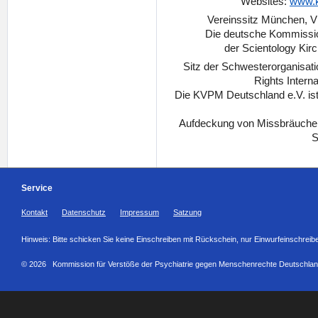
Websites:
www.
Vereinssitz München, 
Die deutsche Kommissio
der Scientology Kir
Sitz der Schwesterorganisa
Rights Interna
Die KVPM Deutschland e.V. ist
Aufdeckung von Missbräuchen
S
Service
Kontakt
Datenschutz
Impressum
Satzung
Hinweis: Bitte schicken Sie keine Einschreiben mit Rückschein, nur Einwurfeinschreib
© 2026 Kommission für Verstöße der Psychiatrie gegen Menschenrechte Deutschlan