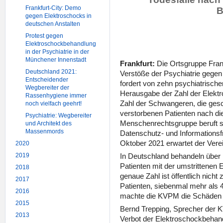
Frankfurt-City: Demo
B
gegen Elektroschocks in
deutschen Anstalten
Protest gegen
Elektroschockbehandlung
in der Psychiatrie in der
Münchener Innenstadt
Frankfurt:
Die Ortsgruppe Fran
Deutschland 2021:
Verstöße der Psychiatrie gege
Entscheidender
fordert von zehn psychiatrische
Wegbereiter der
Herausgabe der Zahl der Elekt
Rassenhygiene immer
Zahl der Schwangeren, die ges
noch vielfach geehrt!
verstorbenen Patienten nach di
Psychiatrie: Wegbereiter
Menschenrechtsgruppe beruft s
und Architekt des
Massenmords
Datenschutz- und Informationsf
Oktober 2021 erwartet der Verei
2020
In Deutschland behandeln über 1
2019
Patienten mit der umstrittenen 
2018
genaue Zahl ist öffentlich nicht
2017
Patienten, siebenmal mehr als 
2016
machte die KVPM die Schäden ö
2015
Bernd Trepping, Sprecher der K
2013
Verbot der Elektroschockbehan