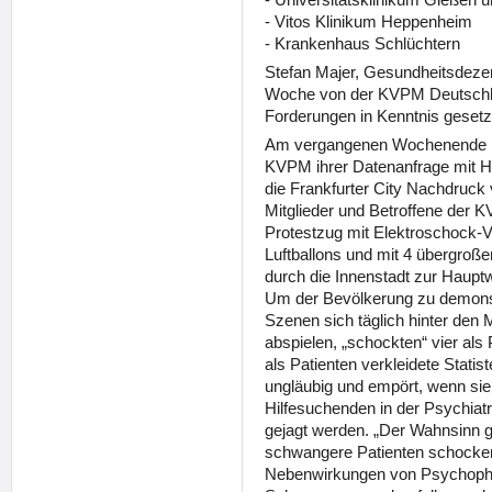
- Vitos Klinikum Heppenheim
- Krankenhaus Schlüchtern
Stefan Majer, Gesundheitsdezen
Woche von der KVPM Deutschland
Forderungen in Kenntnis gesetz
Am vergangenen Wochenende (18
KVPM ihrer Datenanfrage mit Hi
die Frankfurter City Nachdruck 
Mitglieder und Betroffene der 
Protestzug mit Elektroschock-
Luftballons und mit 4 übergroß
durch die Innenstadt zur Haupt
Um der Bevölkerung zu demons
Szenen sich täglich hinter den
abspielen, „schockten“ vier als 
als Patienten verkleidete Stat
ungläubig und empört, wenn sie
Hilfesuchenden in der Psychiatr
gejagt werden. „Der Wahnsinn g
schwangere Patienten schocke
Nebenwirkungen von Psychopha