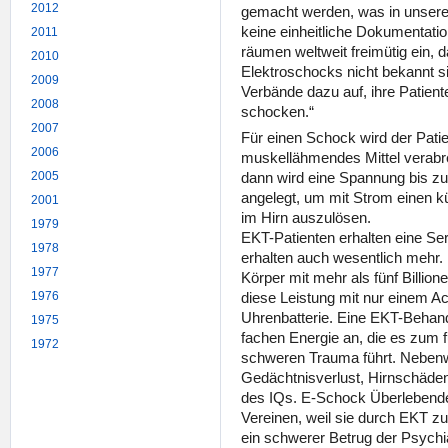
2012
gemacht werden, was in unseren 
keine einheitliche Dokumentation
2011
räumen weltweit freimütig ein,
2010
Elektroschocks nicht bekannt si
2009
Verbände dazu auf, ihre Patiente
2008
schocken.“
2007
Für einen Schock wird der Patien
2006
muskellähmendes Mittel verabre
dann wird eine Spannung bis zu
2005
angelegt, um mit Strom einen kü
2001
im Hirn auszulösen.
1979
EKT-Patienten erhalten eine Ser
1978
erhalten auch wesentlich mehr.
1977
Körper mit mehr als fünf Billion
diese Leistung mit nur einem Ac
1976
Uhrenbatterie. Eine EKT-Behandl
1975
fachen Energie an, die es zum 
1972
schweren Trauma führt. Nebenw
Gedächtnisverlust, Hirnschäden,
des IQs. E-Schock Überlebende
Vereinen, weil sie durch EKT z
ein schwerer Betrug der Psychia