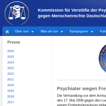
Kommission für Verstöße der Psy
gegen Menschenrechte Deutschla
Über uns
Was wir tun
Kampagnen
Fak
Presse
2026
2025
2024
2023
2022
2021
2020
Psychiater wegen Frei
2019
Die Verhandlung vor dem Amtsge
2018
den 17. Mai 2006 gegen den Lu
2017
wegen Freiheitsberaubung einber