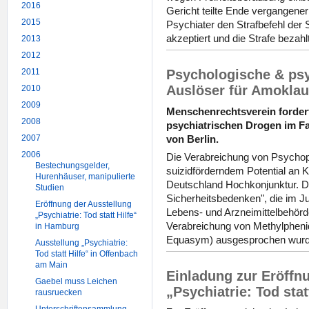
2016
Gericht teilte Ende vergangene
2015
Psychiater den Strafbefehl der 
akzeptiert und die Strafe bezahl
2013
2012
2011
Psychologische & psy
Auslöser für Amoklau
2010
2009
Menschenrechtsverein forder
2008
psychiatrischen Drogen im Fa
von Berlin.
2007
2006
Die Verabreichung von Psychopi
Bestechungsgelder,
suizidförderndem Potential an K
Hurenhäuser, manipulierte
Deutschland Hochkonjunktur. D
Studien
Sicherheitsbedenken", die im 
Eröffnung der Ausstellung
Lebens- und Arzneimittelbehö
„Psychiatrie: Tod statt Hilfe“
Verabreichung von Methylphenida
in Hamburg
Equasym) ausgesprochen wur
Ausstellung „Psychiatrie:
Tod statt Hilfe“ in Offenbach
am Main
Einladung zur Eröffn
Gaebel muss Leichen
„Psychiatrie: Tod stat
rausruecken