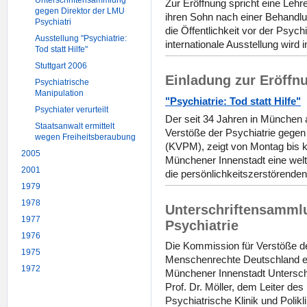
Unterschriftensammlung
Zur Eröffnung spricht eine Leh
gegen Direktor der LMU
ihren Sohn nach einer Behandlu
Psychiatri
die Öffentlichkeit vor der Psyc
Ausstellung "Psychiatrie:
internationale Ausstellung wird 
Tod statt Hilfe"
Stuttgart 2006
Einladung zur Eröffn
Psychiatrische
Manipulation
"Psychiatrie: Tod statt Hilfe"
Psychiater verurteilt
Der seit 34 Jahren in München
Staatsanwalt ermittelt
Verstöße der Psychiatrie gege
wegen Freiheitsberaubung
(KVPM), zeigt von Montag bis
2005
Münchener Innenstadt eine welt
2001
die persönlichkeitszerstörenden
1979
1978
Unterschriftensamml
1977
Psychiatrie
1976
Die Kommission für Verstöße de
1975
Menschenrechte Deutschland e
1972
Münchener Innenstadt Unterschr
Prof. Dr. Möller, dem Leiter de
Psychiatrische Klinik und Polikl