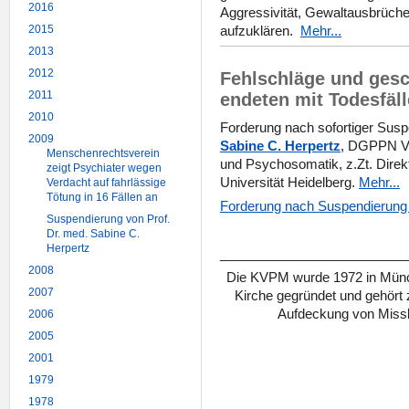
2016
Aggressivität, Gewaltausbrüc
2015
aufzuklären.
Mehr...
2013
2012
Fehlschläge und gesc
2011
endeten mit Todesfäll
2010
Forderung nach sofortiger Sus
2009
Sabine C. Herpertz
, DGPPN Vo
Menschenrechtsverein
und Psychosomatik, z.Zt. Direkto
zeigt Psychiater wegen
Universität Heidelberg.
Mehr...
Verdacht auf fahrlässige
Tötung in 16 Fällen an
Forderung nach Suspendierung
Suspendierung von Prof.
Dr. med. Sabine C.
Herpertz
_________________________
2008
Die KVPM wurde 1972 in Münch
2007
Kirche gegründet und gehört
Aufdeckung von Missb
2006
2005
2001
1979
1978