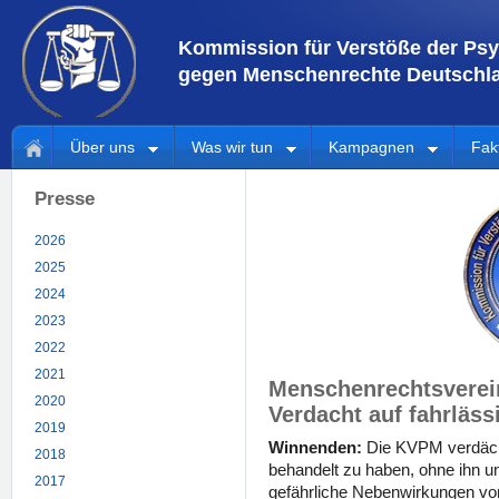
Kommission für Verstöße der Psy
gegen Menschenrechte Deutschla
Über uns
Was wir tun
Kampagnen
Fak
Presse
2026
2025
2024
2023
2022
2021
Menschenrechtsverein
2020
Verdacht auf fahrläss
2019
Winnenden:
Die KVPM verdächt
2018
behandelt zu haben, ohne ihn u
2017
gefährliche Nebenwirkungen v