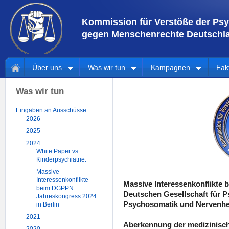
Kommission für Verstöße der Psy
gegen Menschenrechte Deutschla
Über uns
Was wir tun
Kampagnen
Fak
Was wir tun
Eingaben an Ausschüsse
2026
2025
2024
White Paper vs.
Kinderpsychiatrie.
Massive
Interessenkonflikte
Massive Interessenkonflikte 
beim DGPPN
Deutschen Gesellschaft für P
Jahreskongress 2024
Psychosomatik und Nervenhei
in Berlin
2021
Aberkennung der medizinisch