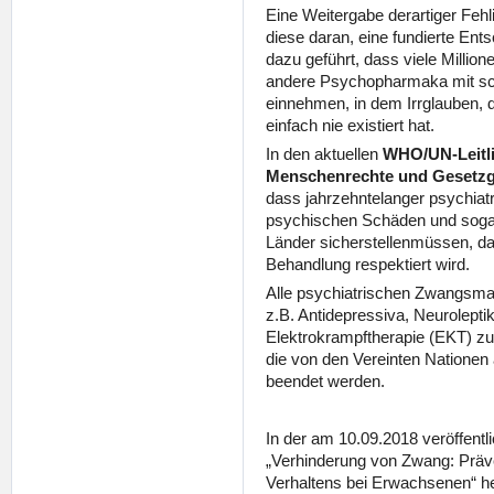
Eine Weitergabe derartiger Fehl
diese daran, eine fundierte Ents
dazu geführt, dass viele Milli
andere Psychopharmaka mit s
einnehmen, in dem Irrglauben, d
einfach nie existiert hat.
In den aktuellen
WHO/UN-Leitli
Menschenrechte und Gesetz
dass jahrzehntelanger psychia
psychischen Schäden und sogar 
Länder sicherstellenmüssen, d
Behandlung respektiert wird.
Alle psychiatrischen Zwangsm
z.B. Antidepressiva, Neurolepti
Elektrokrampftherapie (EKT) z
die von den Vereinten Nationen 
beendet werden.
In der am 10.09.2018 veröffentl
„Verhinderung von Zwang: Präv
Verhaltens bei Erwachsenen“ hei