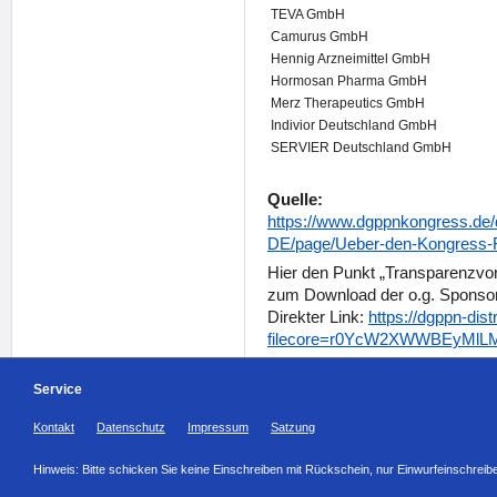
TEVA GmbH
Camurus GmbH
Hennig Arzneimittel GmbH
Hormosan Pharma GmbH
Merz Therapeutics GmbH
Indivior Deutschland GmbH
SERVIER Deutschland GmbH
Quelle:
https://www.dgppnkongress.de
DE/page/Ueber-den-Kongress-
Hier den Punkt „Transparenzvorg
zum Download der o.g. Sponsore
Direkter Link:
https://dgppn-dis
filecore=r0YcW2XWWBEyMlL
Service
Kontakt
Datenschutz
Impressum
Satzung
Hinweis: Bitte schicken Sie keine Einschreiben mit Rückschein, nur Einwurfeinschreib