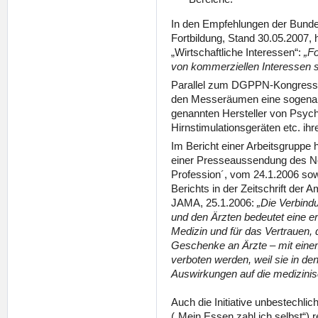
In den Empfehlungen der Bunde
Fortbildung, Stand 30.05.2007, 
„Wirtschaftliche Interessen“:
„Fo
von kommerziellen Interessen s
Parallel zum DGPPN-Kongress 2
den Messeräumen eine sogenannt
genannten Hersteller von Psy
Hirnstimulationsgeräten etc. ih
Im Bericht einer Arbeitsgruppe 
einer Presseaussendung des New
Profession´, vom 24.1.2006 sowi
Berichts in der Zeitschrift der
JAMA, 25.1.2006:
„Die Verbind
und den Ärzten bedeutet eine er
Medizin und für das Vertrauen, d
Geschenke an Ärzte – mit einem 
verboten werden, weil sie in de
Auswirkungen auf die medizini
Auch die Initiative unbestechli
(„Mein Essen zahl ich selbst“) r