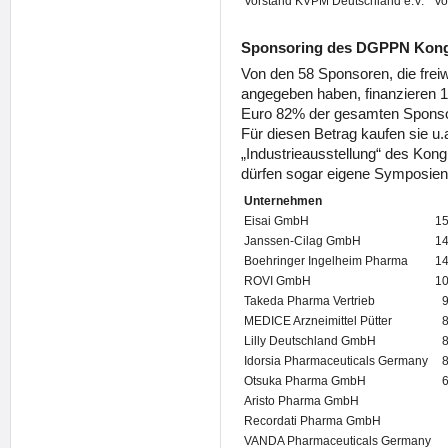
Vorstand KVPM Deutschland e.V.
Vo
Sponsoring des DGPPN Kong
Von den 58 Sponsoren, die freiw
angegeben haben, finanzieren 
Euro 82% der gesamten Spons
Für diesen Betrag kaufen sie 
„Industrieausstellung“ des Kong
dürfen sogar eigene Symposien
Unternehmen
Eisai GmbH
15
Janssen-Cilag GmbH
14
Boehringer Ingelheim Pharma
14
ROVI GmbH
10
Takeda Pharma Vertrieb
MEDICE Arzneimittel Pütter
Lilly Deutschland GmbH
Idorsia Pharmaceuticals Germany
Otsuka Pharma GmbH
Aristo Pharma GmbH
Recordati Pharma GmbH
VANDA Pharmaceuticals Germany