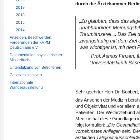
2020
durch die Ärztekammer Berlin
2019
2018
„Zu glauben, dass das allg
2015
unabhängigen Meinungsbildu
2014
Traumtänzerei ... Das Ziel
Anzeigen, Beschwerden,
zwangsläufig mit dem Ziel 
Forderungen der KVPM
was wichtiger ist, mit dem 
Deutschland e.V.
Dokumentation psychiatrischer
Prof. Asmus Finzen, är
Missbräuche
Universitätsklinik Base
Unterstützung von Betroffenen
Gesetzesinitiativen
Internationale
Wanderausstellung
Sehr geehrter Herr Dr. Bobbert,
das Ansehen der Medizin beruht
und Objektivität und vor allem 
Patienten. Der Weltärztebund al
Medizin hat diese Grundlagen in
folgt formuliert:
„Die Gesundheit 
vornehmstes Anliegen sein. Der 
ärztlichen Tätigkeit ausschließl