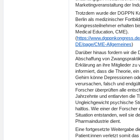
Marketingveranstaltung der Indu
Trotzdem wurde der DGPPN Ko
Berlin als medizinischer Fortbil
Kongressteilnehmer erhalten b
Medical Education, CME).
(
https://www.dgppnkongress.de
DE/page/CME-Allgemeines
)
Darüber hinaus fordern wir die
Abschaffung von Zwangspraktiken
Erklärung an ihre Mitglieder zu v
informiert, dass die Theorie, e
Gehirn könne Depressionen od
verursachen, falsch und endgült
Forscher überprüften alle ents
Jahrzehnte und entlarvten die 
Ungleichgewicht psychische St
haltlos. Wie einer der Forscher e
Situation entstanden, weil sie d
Pharmaindustrie dient.
Eine fortgesetzte Weitergabe di
Patient:innen verletzt somit da