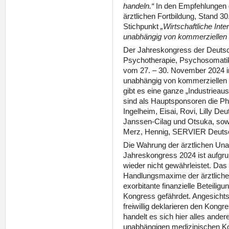
handeln.“
In den Empfehlungen
ärztlichen Fortbildung, Stand 3
Stichpunkt
„Wirtschaftliche Int
unabhängig von kommerziellen I
Der Jahreskongress der Deutsch
Psychotherapie, Psychosomati
vom 27. – 30. November 2024 in B
unabhängig von kommerziellen
gibt es eine ganze „Industrieau
sind als Hauptsponsoren die P
Ingelheim, Eisai, Rovi, Lilly D
Janssen-Cilag und Otsuka, sowi
Merz, Hennig, SERVIER Deutsc
Die Wahrung der ärztlichen U
Jahreskongress 2024 ist aufgrun
wieder nicht gewährleistet. Das
Handlungsmaxime der ärztlichen
exorbitante finanzielle Beteil
Kongress gefährdet. Angesichts
freiwillig deklarieren den Kong
handelt es sich hier alles ander
unabhängigen medizinischen Ko