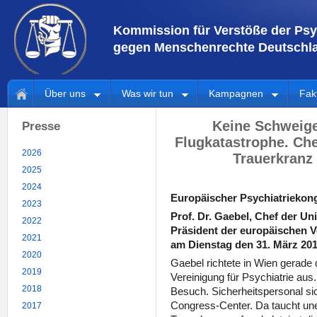
Kommission für Verstöße der Psy
gegen Menschenrechte Deutschla
Über uns
Was wir tun
Kampagnen
Fak
Keine Schweige
Presse
Flugkatastrophe. Che
2026
Trauerkranz 
2025
2024
Europäischer Psychiatriekong
2023
Prof. Dr. Gaebel, Chef der Un
2022
Präsident der europäischen V
2021
am Dienstag den 31. März 201
2020
Gaebel richtete in Wien gerade
2019
Vereinigung für Psychiatrie au
2018
Besuch. Sicherheitspersonal s
Congress-Center. Da taucht une
2017