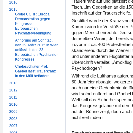
Trauerkranz auf und platziert 
2016
Tisch. „Im Gedenken an die 150 
2015
Inschrift auf der Trauerschleife.
Große CCHR Europa
Demonstration gegen
Gestiftet wurde der Kranz von d
Kongress der
Kommission für Verstöße der Ps
Europäischen
gegen Menschenrechte Deutsch
Psychiatervereinigung
demselben Verein, der bereits 
Anhörung am Sonntag,
zuvor mit ca. 400 Protestteilne
den 29. März 2015 in Wien
anlässlich des 23.
skandierend durch die Wiener I
Europäischen Psychiatrie-
und unter anderem Flugblätter m
Kongresses
Überschrift verteilte: „Amokflug
Chefpsychiater Prof.
Psychodrogen?
Gaebel lässt Trauerkranz
Während die Lufthansa aufgrun
in den Müll befördern
60-Jahrfeier absagte, weigerte
2013
auch nur eine Gedenkminute für
2012
wird sofort entfernt und Gaebel 
2011
Welt soll das Sicherheitspersona
2010
das Kongressgelände mit dem F
auf der Bühne zeigt, doch auch 
2009
nicht verhindern.
2008
2007
Psychodrogen zerstören die 