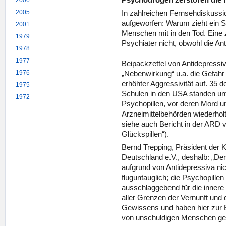
2006
2005
In zahlreichen Fernsehdiskussi
aufgeworfen: Warum zieht ein S
2001
Menschen mit in den Tod. Eine 
1979
Psychiater nicht, obwohl die Ant
1978
1977
Beipackzettel von Antidepressiva
1976
„Nebenwirkung“ u.a. die Gefahr 
erhöhter Aggressivität auf. 35
1975
Schulen in den USA standen unt
1972
Psychopillen, vor deren Mord u
Arzneimittelbehörden wiederhol
siehe auch Bericht in der ARD 
Glückspillen“).
Bernd Trepping, Präsident der
Deutschland e.V., deshalb: „Der
aufgrund von Antidepressiva nic
fluguntauglich; die Psychopille
ausschlaggebend für die inner
aller Grenzen der Vernunft und 
Gewissens und haben hier zur
von unschuldigen Menschen gef