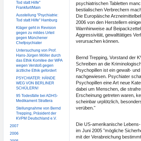
Tod statt Hilfe"
psychiatrischen Tabletten man
Frankfurt/Main
bestialischen Verbrechern mac
Ausstellung "Psychiatrie:
Die Europäische Arzneimittelbe
Tod statt Hilfe" Hamburg
2006 von den Herstellern einige
Kläger geht in Revision
Warnhinweise auf Beipackzetteln
gegen zu mildes Urteil
Aggressivität, gewalttätiges V
gegen Münchener
verursachen können.
Chefpsychiater
Untersuchung von Prof.
Hans-Jürgen Möller durch
Bernd Trepping, Vorstand der 
das Ethik Komitee der WPA
Schreiben an die Kriminologische
wegen Verstoß gegen
Psychopillen ist ein gewalt- un
ärztliche Ethik gefordert
nachgewiesen. Psychiater schaf
PSYCHIATER: HÄNDE
Psychopillen eine Art neue Kateg
WEG VON BERLINER
SCHÜLERN!
dabei um Menschen, die strafrec
Erscheinung getreten waren, ke
95 Todesfälle bei ADHS-
Medikament Strattera
scheinbar urplötzlich, besonder
verüben."
Stellungnahme von Bernd
Trepping, Präsident der
KVPM Deutschland e.V.
Die US-amerikanische Lebens- 
2007
im Juni 2005 "mögliche Siche
2006
mit der Verabreichung bestim