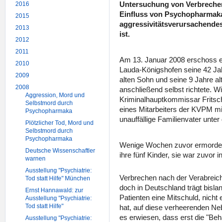
Untersuchung von Verbrechen
2016
Einfluss von Psychopharmaka
2015
aggressivitätsverursachendes
2013
ist.
2012
2011
Am 13. Januar 2008 erschoss e
2010
Lauda-Königshofen seine 42 Jah
2009
alten Sohn und seine 9 Jahre alt
2008
anschließend selbst richtete. W
Aggression, Mord und
Kriminalhauptkommissar Fritsc
Selbstmord durch
eines Mitarbeiters der KVPM mitt
Psychopharmaka
unauffällige Familienvater unt
Plötzlicher Tod, Mord und
Selbstmord durch
Psychopharmaka
Wenige Wochen zuvor ermordete
Deutsche Wissenschaftler
ihre fünf Kinder, sie war zuvor 
warnen
Ausstellung "Psychiatrie:
Verbrechen nach der Verabreic
Tod statt Hilfe" München
doch in Deutschland trägt bislan
Ernst Hannawald: zur
Patienten eine Mitschuld, nicht
Ausstellung "Psychiatrie:
Tod statt Hilfe"
hat, auf diese verheerenden Ne
es erwiesen, dass erst die "Be
Ausstellung "Psychiatrie: