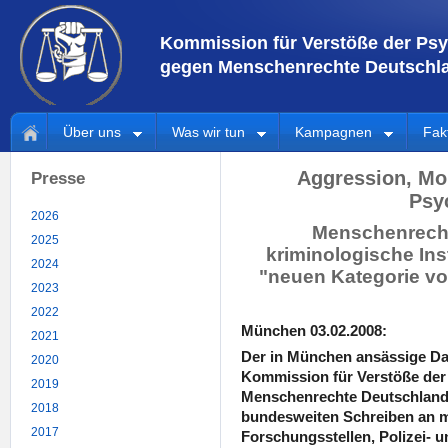
Kommission für Verstöße der Psy
gegen Menschenrechte Deutschla
Über uns
Was wir tun
Kampagnen
Fak
Aggression, Mo
Presse
Psy
2026
Menschenrecht
2025
kriminologische Inst
2024
"neuen Kategorie vo
2023
2022
München 03.02.2008:
2021
Der in München ansässige Da
2020
Kommission für Verstöße der
2019
Menschenrechte Deutschland 
2018
bundesweiten Schreiben an m
2017
Forschungsstellen, Polizei- u