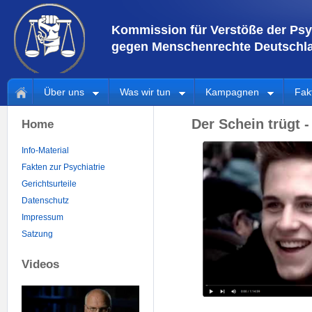
Kommission für Verstöße der Psy
gegen Menschenrechte Deutschla
Über uns
Was wir tun
Kampagnen
Fak
Der Schein trügt -
Home
Info-Material
Fakten zur Psychiatrie
Gerichtsurteile
Datenschutz
Impressum
Satzung
Videos