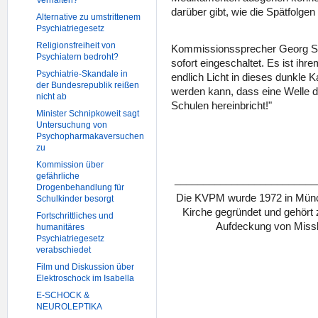
Verhalten?
darüber gibt, wie die Spätfolge
Alternative zu umstrittenem
Psychiatriegesetz
Religionsfreiheit von
Kommissionssprecher Georg Stof
Psychiatern bedroht?
sofort eingeschaltet. Es ist i
Psychiatrie-Skandale in
endlich Licht in dieses dunkle 
der Bundesrepublik reißen
werden kann, dass eine Welle d
nicht ab
Schulen hereinbricht!"
Minister Schnipkoweit sagt
Untersuchung von
Psychopharmakaversuchen
zu
Kommission über
gefährliche
_________________________
Drogenbehandlung für
Die KVPM wurde 1972 in Münch
Schulkinder besorgt
Kirche gegründet und gehört
Fortschrittliches und
Aufdeckung von Missb
humanitäres
Psychiatriegesetz
verabschiedet
Film und Diskussion über
Elektroschock im Isabella
E-SCHOCK &
NEUROLEPTIKA