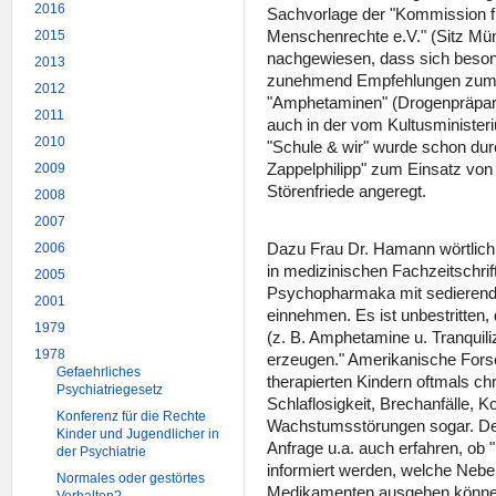
2016
Sachvorlage der "Kommission f
Menschenrechte e.V." (Sitz Mün
2015
nachgewiesen, dass sich besond
2013
zunehmend Empfehlungen zum 
2012
"Amphetaminen" (Drogenpräparat
2011
auch in der vom Kultusminister
2010
"Schule & wir" wurde schon durch
Zappelphilipp" zum Einsatz von
2009
Störenfriede angeregt.
2008
2007
Dazu Frau Dr. Hamann wörtlich: 
2006
in medizinischen Fachzeitschri
2005
Psychopharmaka mit sedierende
2001
einnehmen. Es ist unbestritten
1979
(z. B. Amphetamine u. Tranquili
1978
erzeugen." Amerikanische Forsch
Gefaehrliches
therapierten Kindern oftmals chr
Psychiatriegesetz
Schlaflosigkeit, Brechanfälle, 
Konferenz für die Rechte
Wachstumsstörungen sogar. Des
Kinder und Jugendlicher in
Anfrage u.a. auch erfahren, ob 
der Psychiatrie
informiert werden, welche Neb
Normales oder gestörtes
Medikamenten ausgehen könne