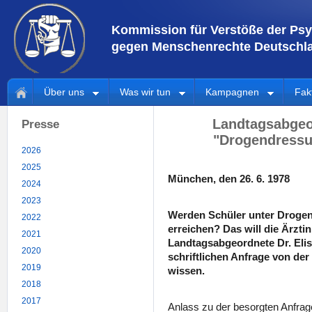
Kommission für Verstöße der Psy
gegen Menschenrechte Deutschla
Über uns
Was wir tun
Kampagnen
Fak
Landtagsabgeo
Presse
"Drogendressu
2026
2025
München, den 26. 6. 1978
2024
2023
Werden Schüler unter Droge
2022
erreichen? Das will die Ärzti
2021
Landtagsabgeordnete Dr. Eli
2020
schriftlichen Anfrage von de
2019
wissen.
2018
2017
Anlass zu der besorgten Anfrag