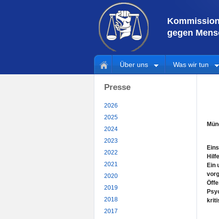
Kommission 
gegen Mensc
Über uns
Was wir tun
Presse
2026
2025
Münc
2024
2023
Eins
2022
Hilf
2021
Ein 
vorg
2020
Öffe
2019
Psyc
2018
krit
2017