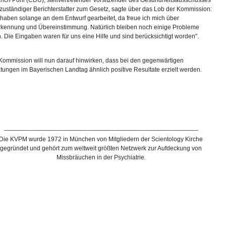
Erich Pohl (CDU), stellvertretender Vorsitzender des Gesundheitsausschusses
zuständiger Berichterstatter zum Gesetz, sagte über das Lob der Kommission:
 haben solange an dem Entwurf gearbeitet, da freue ich mich über
kennung und Übereinstimmung. Natürlich bleiben noch einige Probleme
n. Die Eingaben waren für uns eine Hilfe und sind berücksichtigt worden".
Kommission will nun darauf hinwirken, dass bei den gegenwärtigen
tungen im Bayerischen Landtag ähnlich positive Resultate erzielt werden.
_______________________________________________________
Die KVPM wurde 1972 in München von Mitgliedern der Scientology Kirche
gegründet und gehört zum weltweit größten Netzwerk zur Aufdeckung von
Missbräuchen in der Psychiatrie.