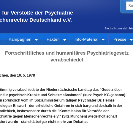
für Verstöße der Psychiatrie
henrechte Deutschland e.V.
Sie befinden sich h
Kampagnen
Fakten
Info-Material
Presse
Fortschrittliches und humanitäres Psychiatriegesetz
verabschiedet
hen, den 10. 5. 1978
timmig verabschiedete der Niedersächsische Landtag das "Gesetz über
en für psychisch Kranke und Schutzmaßnahmen" (kurz Psych KG genannt).
ursprünglich vom im Sozialministerium tätigen Psychiater Dr. Heinze
elegter Entwurf - der erhebliche Gefahren in sich barg und deshalb in der
ntlichkeit, insbesondere durch die "Kommission für Verstöße der
hiatrie gegen Menschenrechte e.V." (Sitz München) wiederholt scharf
isiert wurde - stand dabei gar nicht mehr zur Debatte.