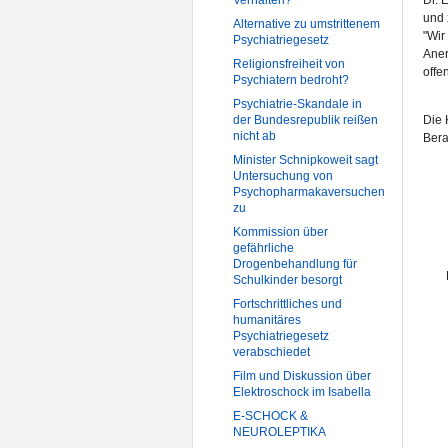
Verhalten?
Dr. 
und 
Alternative zu umstrittenem
"Wir
Psychiatriegesetz
Aner
Religionsfreiheit von
offe
Psychiatern bedroht?
Psychiatrie-Skandale in
der Bundesrepublik reißen
Die 
nicht ab
Bera
Minister Schnipkoweit sagt
Untersuchung von
Psychopharmakaversuchen
zu
Kommission über
gefährliche
Drogenbehandlung für
Schulkinder besorgt
Fortschrittliches und
humanitäres
Psychiatriegesetz
verabschiedet
Film und Diskussion über
Elektroschock im Isabella
E-SCHOCK &
NEUROLEPTIKA