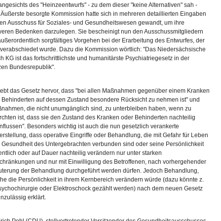
angesichts des "Heinzeentwurfs" - zu dem dieser "keine Alternativen" sah -
 Äußerste besorgte Kommission hatte sich in mehreren detaillierten Eingaben
en Ausschuss für Soziales- und Gesundheitswesen gewandt, um ihre
eren Bedenken darzulegen. Sie bescheinigt nun den Ausschussmitgliedern
außerordentlich sorgfältiges Vorgehen bei der Erarbeitung des Entwurfes, der
t verabschiedet wurde. Dazu die Kommission wörtlich: "Das Niedersächsische
h KG ist das fortschrittlichste und humanitärste Psychiatriegesetz in der
en Bundesrepublik".
ebt das Gesetz hervor, dass "bei allen Maßnahmen gegenüber einem Kranken
 Behinderten auf dessen Zustand besondere Rücksicht zu nehmen ist" und
nahmen, die nicht unumgänglich sind, zu unterbleiben haben, wenn zu
rchten ist, dass sie den Zustand des Kranken oder Behinderten nachteilig
nflussen". Besonders wichtig ist auch die nun gesetzlich verankerte
erstellung, dass operative Eingriffe oder Behandlung, die mit Gefahr für Leben
 Gesundheit des Untergebrachten verbunden sind oder seine Persönlichkeit
ntlich oder auf Dauer nachteilig verändern nur unter starken
chränkungen und nur mit Einwilligung des Betroffenen, nach vorhergehender
uterung der Behandlung durchgeführt werden dürfen. Jedoch Behandlung,
he die Persönlichkeit in ihrem Kernbereich verändern würde (dazu könnte z.
sychochirurgie oder Elektroschock gezählt werden) nach dem neuen Gesetz
unzulässig erklärt.