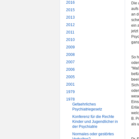
2016
Die 
aufs
2015
an d
2013
schw
2012
ein 
jetz
2011
Psyc
2010
ganz
2009
2008
So h
2007
oder
"Maß
2006
befü
2005
beei
2001
Sich
oder
1979
wese
1978
Eins
Gefaehrliches
Erlä
Psychiatriegesetz
welc
Konferenz für die Rechte
B. P
Kinder und Jugendlicher in
als 
der Psychiatrie
Normales oder gestörtes