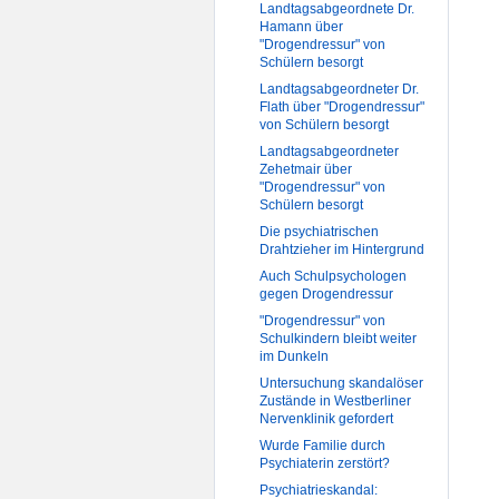
Landtagsabgeordnete Dr.
Hamann über
"Drogendressur" von
Schülern besorgt
Landtagsabgeordneter Dr.
Flath über "Drogendressur"
von Schülern besorgt
Landtagsabgeordneter
Zehetmair über
"Drogendressur" von
Schülern besorgt
Die psychiatrischen
Drahtzieher im Hintergrund
Auch Schulpsychologen
gegen Drogendressur
"Drogendressur" von
Schulkindern bleibt weiter
im Dunkeln
Untersuchung skandalöser
Zustände in Westberliner
Nervenklinik gefordert
Wurde Familie durch
Psychiaterin zerstört?
Psychiatrieskandal: