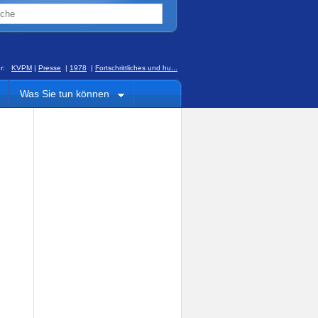
ier:
KVPM
|
Presse
|
1978
|
Fortschrittliches und hu...
Was Sie tun können